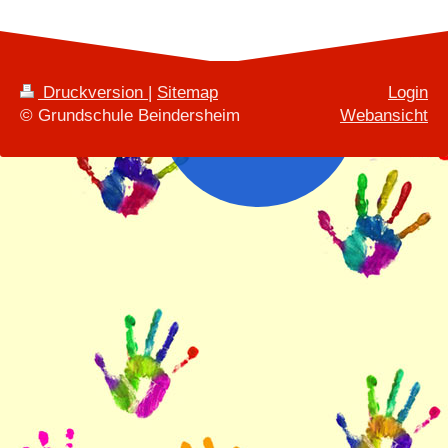
Druckversion
|
Sitemap
Login
© Grundschule Beindersheim
Webansicht